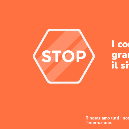
I c
gra
il s
Ringraziamo tutti i nos
l'interruzione.